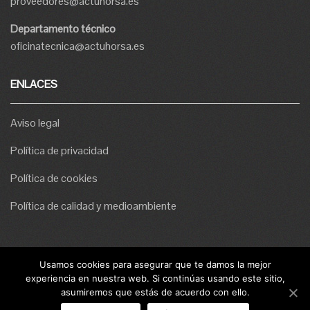
proveedores@actuhorsa.es
Departamento técnico
oficinatecnica@actuhorsa.es
ENLACES
Aviso legal
Política de privacidad
Política de cookies
Política de calidad y medioambiente
Usamos cookies para asegurar que te damos la mejor
experiencia en nuestra web. Si continúas usando este sitio,
asumiremos que estás de acuerdo con ello.
Actuhorsa S.L. | © 2020 Todos los derechos