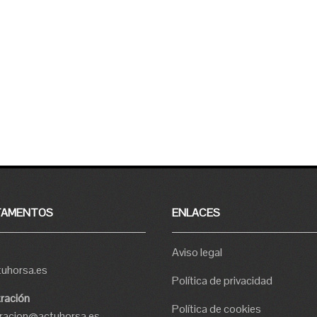
TAMENTOS
ENLACES
Aviso legal
tuhorsa.es
Política de privacidad
ración
Política de cookies
tracion@actuhorsa.es