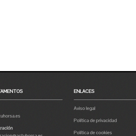
TAMENTOS
ENLACES
Aviso legal
tuhorsa.es
Política de privacidad
ración
Política de cookies
tracion@actuhorsa.es