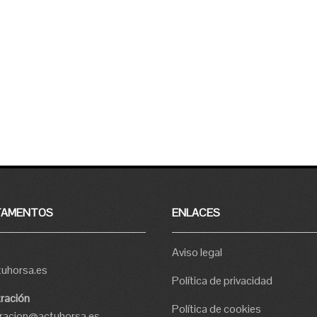
TAMENTOS
ENLACES
Aviso legal
tuhorsa.es
Política de privacidad
ración
Política de cookies
tracion@actuhorsa.es